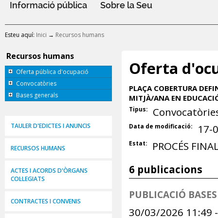
Informació pública
Sobre la Seu
Esteu aquí:
Inici
→
Recursos humans
Recursos humans
Oferta d'oc
Oferta pública d'ocupació
Convocatòries
PLAÇA COBERTURA DEFIN
Bases generals
MITJÀ/ANA EN EDUCACIÓ
Tipus:
Convocatòrie
TAULER D'EDICTES I ANUNCIS
Data de modificació:
17-
Estat:
PROCÉS FINA
RECURSOS HUMANS
6 publicacions
ACTES I ACORDS D'ÒRGANS
COL·LEGIATS
PUBLICACIÓ BASES
CONTRACTES I CONVENIS
30/03/2026 11:49