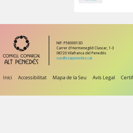
NIF: P5800013D
Carrer d'Hermenegild Clascar, 1-3
08720 Vilafranca del Penedès
oac@ccapenedes.cat
Inici
Accessibilitat
Mapa de la Seu
Avís Legal
Certi