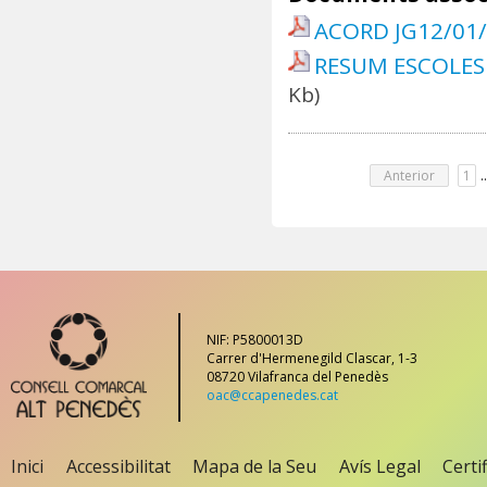
ACORD JG12/01
RESUM ESCOLES
Kb)
Anterior
1
..
NIF: P5800013D
Carrer d'Hermenegild Clascar, 1-3
08720 Vilafranca del Penedès
oac@ccapenedes.cat
Inici
Accessibilitat
Mapa de la Seu
Avís Legal
Certi