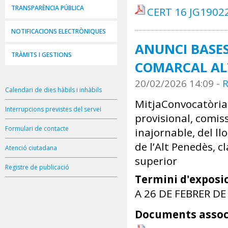
TRANSPARÈNCIA PÚBLICA
CERT 16 JG1902
NOTIFICACIONS ELECTRÒNIQUES
ANUNCI BASE
TRÀMITS I GESTIONS
COMARCAL AL
20/02/2026 14:09
-
R
Calendari de dies hàbils i inhàbils
MitjaConvocatòria
Interrupcions previstes del servei
provisional, comis
Formulari de contacte
inajornable, del ll
de l’Alt Penedès, c
Atenció ciutadana
superior
Registre de publicació
Termini d'exposic
A 26 DE FEBRER DE
Documents assoc