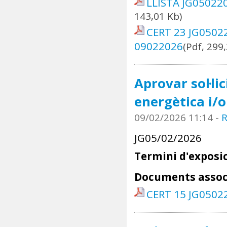
LLISTA JG05022
143,01 Kb)
CERT 23 JG0502
09022026
(Pdf, 299
Aprovar sol·li
energètica i/
09/02/2026 11:14
-
R
JG05/02/2026
Termini d'exposic
Documents assoc
CERT 15 JG0502