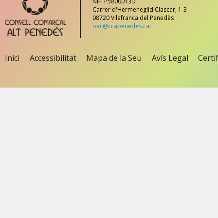
NIF: P5800013D
Carrer d'Hermenegild Clascar, 1-3
08720 Vilafranca del Penedès
oac@ccapenedes.cat
Inici
Accessibilitat
Mapa de la Seu
Avís Legal
Certi