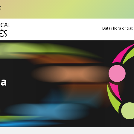
S
Data i hora oficial:
ca