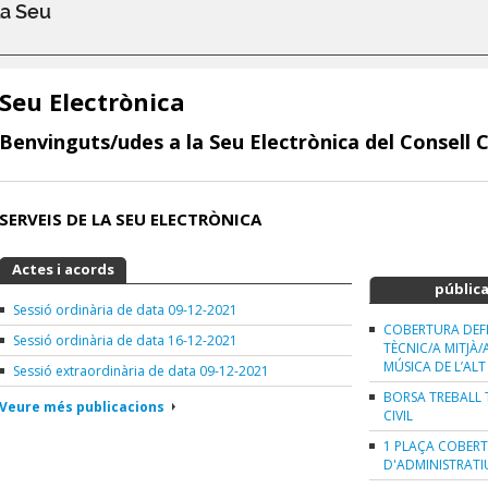
la Seu
Seu Electrònica
Benvinguts/udes a la Seu Electrònica del Consell 
SERVEIS DE LA SEU ELECTRÒNICA
Actes i acords
Oferta d'oc
públic
Sessió ordinària de data 09-12-2021
COBERTURA DEFI
Sessió ordinària de data 16-12-2021
TÈCNIC/A MITJÀ/
MÚSICA DE L’ALT
Sessió extraordinària de data 09-12-2021
BORSA TREBALL 
Veure més publicacions
CIVIL
1 PLAÇA COBERT
D'ADMINISTRATI