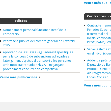
Veure més publi
Tauler d'anuncis i
Contractes i 
edictes
Contracte menor
Penedès SL per a 
Nomenament personal funcionari interí de la
transversal del P
corporació.
locals- convocat
Informació pública del compte general de l'exercici
PRGC, PANP, DO
2025
Servei sistema in
Aprovació de les Bases Reguladores Específiques
en el núvol (clou
per a la concessió de subvencions adreçades a
Addenda pròrrog
l’atorgament d’ajuts pel transport a les persones
Diputació de Bar
amb mobilitat reduïda delCCAP, mitjançant
Protocol General
procediment concurrència competitiva.
als Programes de
Veure més publicacions
Local i Cohesió Te
Veure més publi