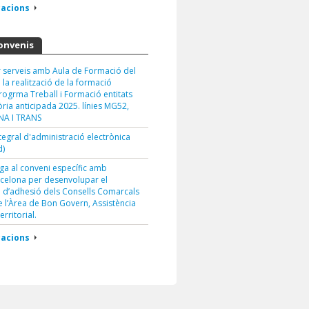
cacions
convenis
 serveis amb Aula de Formació del
la realització de la formació
rogrma Treball i Formació entitats
òria anticipada 2025. línies MG52,
NA I TRANS
tegral d'administració electrònica
d)
a al conveni específic amb
celona per desenvolupar el
 d’adhesió dels Consells Comarcals
 l’Àrea de Bon Govern, Assistència
rritorial.
cacions