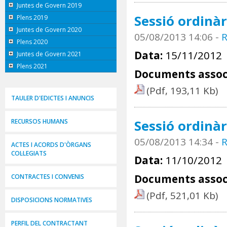
Juntes de Govern 2019
Sessió ordinàr
Plens 2019
Juntes de Govern 2020
05/08/2013 14:06
-
R
Plens 2020
Data:
15/11/2012
Juntes de Govern 2021
Plens 2021
Documents assoc
(Pdf, 193,11 Kb)
TAULER D'EDICTES I ANUNCIS
Sessió ordinàr
RECURSOS HUMANS
05/08/2013 14:34
-
R
ACTES I ACORDS D'ÒRGANS
COL·LEGIATS
Data:
11/10/2012
Documents assoc
CONTRACTES I CONVENIS
(Pdf, 521,01 Kb)
DISPOSICIONS NORMATIVES
PERFIL DEL CONTRACTANT