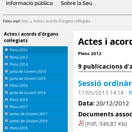
Informació pública
Sobre la Seu
Esteu aquí:
Inici
→
Actes i acords d'òrgans col·legiats
Actes i acords d'òrgans
Actes i acor
col·legiats
Plens 2012
Plens 2012
Plens 2013
Plens 2014
9 publicacions d'
Junta de Govern 2014
Junta de Govern 2015
Sessió ordinàr
Plens 2015
17/05/2013 14:18
-
R
Junta de Govern 2016
Plens 2016
Data:
20/12/2012
Plens 2017
Documents assoc
Juntes de Govern 2017
Juntes de Govern 2018
(Pdf, 349,87 Kb)
Plens 2018