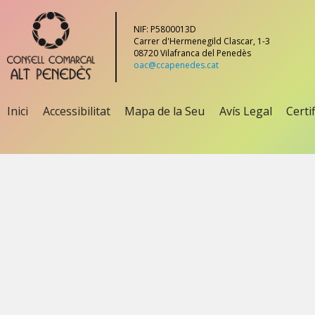
NIF: P5800013D
Carrer d'Hermenegild Clascar, 1-3
08720 Vilafranca del Penedès
oac@ccapenedes.cat
Inici
Accessibilitat
Mapa de la Seu
Avís Legal
Certi