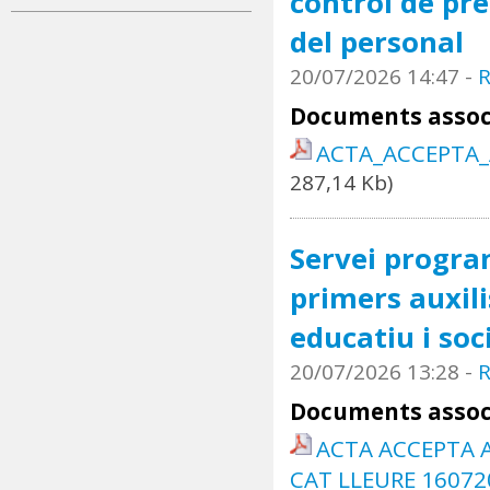
control de pre
del personal
20/07/2026 14:47
-
R
Documents assoc
ACTA_ACCEPTA_
287,14 Kb)
Servei progra
primers auxili
educatiu i soc
20/07/2026 13:28
-
R
Documents assoc
ACTA ACCEPTA A
CAT LLEURE 16072