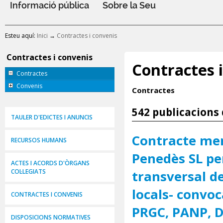
Informació pública
Sobre la Seu
Esteu aquí:
Inici
→
Contractes i convenis
Contractes i convenis
Contractes 
Contractes
Convenis
Contractes
542 publicacions 
TAULER D'EDICTES I ANUNCIS
Contracte men
RECURSOS HUMANS
Penedès SL per
ACTES I ACORDS D'ÒRGANS
COL·LEGIATS
transversal d
locals- convoc
CONTRACTES I CONVENIS
PRGC, PANP, 
DISPOSICIONS NORMATIVES