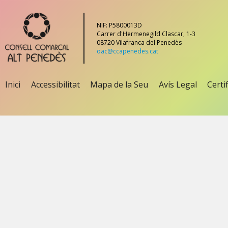
NIF: P5800013D
Carrer d'Hermenegild Clascar, 1-3
08720 Vilafranca del Penedès
oac@ccapenedes.cat
Inici
Accessibilitat
Mapa de la Seu
Avís Legal
Certi